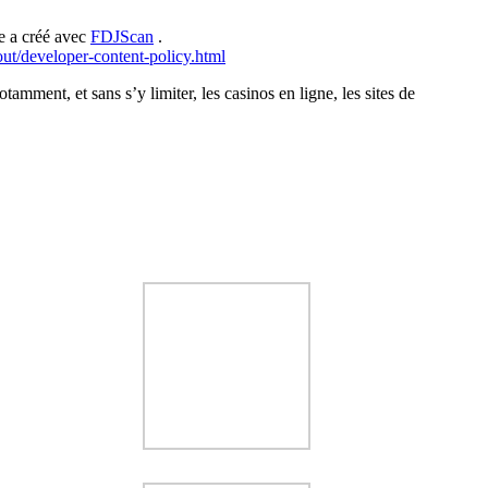
e a créé avec
FDJScan
.
out/developer-content-policy.html
tamment, et sans s’y limiter, les casinos en ligne, les sites de