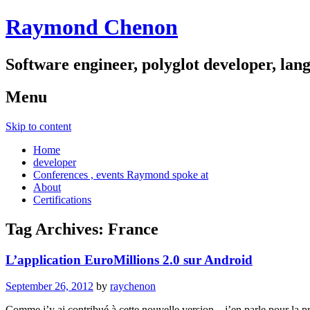
Raymond Chenon
Software engineer, polyglot developer, lan
Menu
Skip to content
Home
developer
Conferences , events Raymond spoke at
About
Certifications
Tag Archives:
France
L’application EuroMillions 2.0 sur Android
September 26, 2012
by
raychenon
Comme j’y ai contribué à cette nouvelle version , j’en parle pour la pr