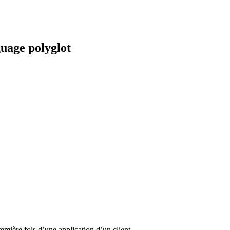
guage polyglot
emière fois d’une application d’un client.