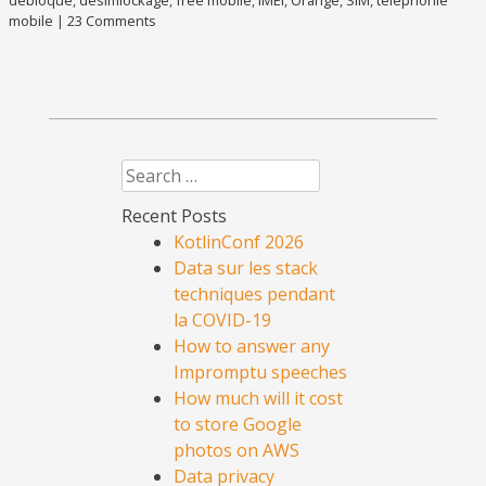
débloqué
,
désimlockage
,
free mobile
,
IMEI
,
Orange
,
SIM
,
téléphonie
mobile
|
23 Comments
Search
Recent Posts
KotlinConf 2026
Data sur les stack
techniques pendant
la COVID-19
How to answer any
Impromptu speeches
How much will it cost
to store Google
photos on AWS
Data privacy