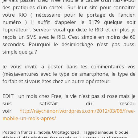
Je vais passer chez Free mobile à cause d’un ras-le-bol
des pratiques d’un cartel . Sur leur site pour connaitre
votre RIO ( nécessaire pour le portage de l’ancien
numéro ) il suffit d’appeler le 3179 quelque soit
l’opérateur . Serveur vocal qui dicte le RIO et en plus je
reçois un SMS avec le RIO. C’est simple en moins de 60
secondes. Pourquoi le désimlockage n’est pas aussi
simple que ça ?
Je vous invite à poster dans les commentaires vos
(més)aventures avec le type de smartphone, le type de
forfait et si vous êtes chez un autre opérateur.
EDIT : un mois chez Free, la vie n’est pas si rose mais je
suis satisfait du réseau
voir
http://raychenon.wordpress.com/2012/03/06/free-
mobile-un-mois-apres/
Posted in
francais
,
mobile
,
Uncategorized
|
Tagged
arnaque
,
bloqué
,